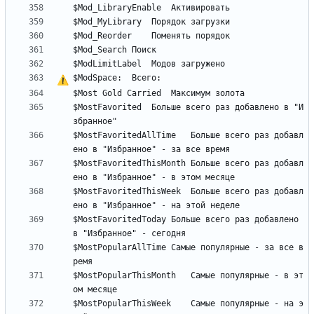
$ModSpace:	
В
с
е
г
о
$MostFavorited	Больше всего раз добавлено в "И
$MostFavoritedAllTime	Больше всего раз добавл
$MostFavoritedThisMonth	Больше всего раз добавл
$MostFavoritedThisWeek	Больше всего раз добавл
$MostFavoritedToday	Больше всего раз добавлено 
$MostPopularAllTime	Самые популярные - за все в
$MostPopularThisMonth	Самые популярные - в эт
$MostPopularThisWeek	Самые популярные - на э