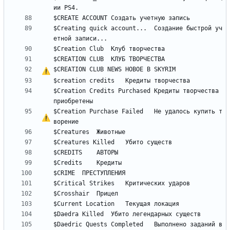
$Creating quick account...	Создание быстрой уч
$CREATION CLUB NEWS	
Н
О
В
О
Е
В
$Creation Credits Purchased	Кредиты творчества 
$Creation Purchase Failed	
Н
е
 удалось купить т
$Daedric Quests Completed	Выполнено заданий в 