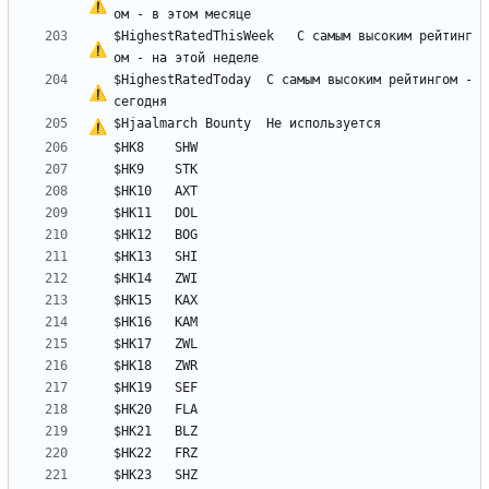
$HighestRatedThisWeek	
С
 самым высоким рейтинг
$HighestRatedToday	
С
 самым высоким рейтингом - 
$Hjaalmarch Bounty	
Н
е