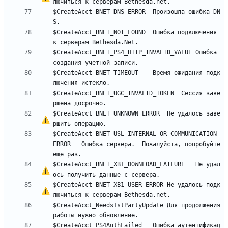
$CreateAcct_BNET_DNS_ERROR	Произошла ошибка DN
$CreateAcct_BNET_NOT_FOUND	Ошибка подключения 
$CreateAcct_BNET_PS4_HTTP_INVALID_VALUE	Ошибка 
$CreateAcct_BNET_TIMEOUT	Время ожидания подк
$CreateAcct_BNET_UGC_INVALID_TOKEN	Сессия заве
$CreateAcct_BNET_UNKNOWN_ERROR	
Н
е
 удалось заве
$CreateAcct_BNET_USL_INTERNAL_OR_COMMUNICATION_
ERROR	Ошибка сервера.  Пожалуйста, попробуйте 
$CreateAcct_BNET_XB1_DOWNLOAD_FAILURE	
Н
е
 удал
ось получить данные 
с
$CreateAcct_BNET_XB1_USER_ERROR	
Н
е
 удалось подк
$CreateAcct_Needs1stPartyUpdate	Для продолжения 
$CreateAcct_PS4AuthFailed	Ошибка аутентификац