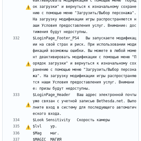
еактивировать модификации 
с
 помощью меню "Поряд
ок загрузки" и вернуться к изначальному сохране
нию 
с
 помощью меню "Загрузить/Выбор персонажа". 
Н
а
 загрузку модификации игры распространяются н
аши Условия предоставления услуг. Внимание: дос
$LoginPage_Footer_PS4	Вы запускаете модификац
ии на свой страх и риск. При использовании моди
фикаций возможны ошибки. Вы можете в любой моме
нт деактивировать модификации 
с
 помощью меню "П
орядок загрузки" и вернуться к изначальному сох
ранению 
с
 помощью меню "Загрузить/Выбор персона
жа". 
Н
а
 загрузку модификации игры распространяю
тся наши Условия предоставления услуг. Внимани
$LoginPage_Header	Ваш адрес электронной почты 
уже связан 
с
 учетной записью Bethesda.net. Выпо
лните вход в систему для последующего автоматич
$lvl	
у
р