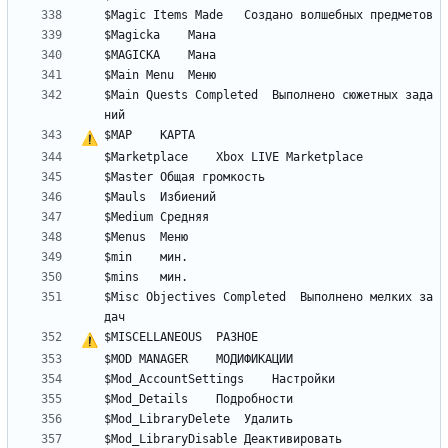
$Main Quests Completed	Выполнено сюжетных зада
$MAP	
К
А
Р
Т
А
$Misc Objectives Completed	Выполнено мелких за
$MISCELLANEOUS	
Р
А
З
Н
О
Е