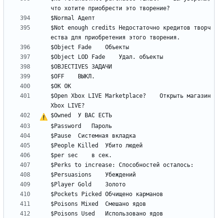
$Not enough credits	Недостаточно кредитов творч
$Open Xbox LIVE Marketplace?	Открыть магазин 
$Owned	
У
В
А
С
Е
С
Т
Ь