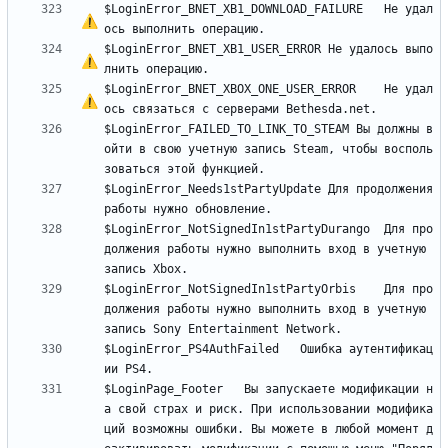
$LoginError_BNET_XB1_DOWNLOAD_FAILURE	
Н
е
 удал
$LoginError_BNET_XB1_USER_ERROR	
Н
е
 удалось выпо
$LoginError_BNET_XBOX_ONE_USER_ERROR	
Н
е
 удал
ось связаться 
с
$LoginError_FAILED_TO_LINK_TO_STEAM	Вы должны в
ойти в свою учетную запись Steam, чтобы восполь
$LoginError_Needs1stPartyUpdate	Для продолжения 
$LoginError_NotSignedIn1stPartyDurango	Для про
должения работы нужно выполнить вход в учетную 
$LoginError_NotSignedIn1stPartyOrbis	Для про
должения работы нужно выполнить вход в учетную 
$LoginError_PS4AuthFailed	Ошибка аутентификац
$LoginPage_Footer	Вы запускаете модификации н
а свой страх и риск. При использовании модифика
ций возможны ошибки. Вы можете в любой момент д