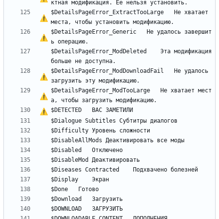
ктная модификация. 
Е
е
$DetailsPageError_ExtractTooLarge	
Н
е
 хватает 
$DetailsPageError_Generic	
Н
е
 удалось завершит
$DetailsPageError_ModDeleted	Эта модификация 
$DetailsPageError_ModDownloadFail	
Н
е
 удалось 
$DetailsPageError_ModTooLarge	
Н
е
 хватает мест
$DETECTED	
В
А
С