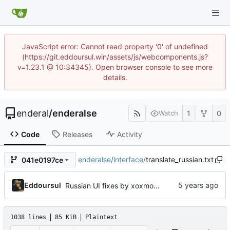
JavaScript error: Cannot read property '0' of undefined
(https://git.eddoursul.win/assets/js/webcomponents.js?
v=1.23.1 @ 10:34345). Open browser console to see more
details.
enderal
/
enderalse
1
0
Watch
Code
Releases
Activity
enderalse
/
interface
/
translate_russian.txt
041e0197ce
Eddoursul
Russian UI fixes by xoxmodav
1038 lines
85 KiB
Plaintext