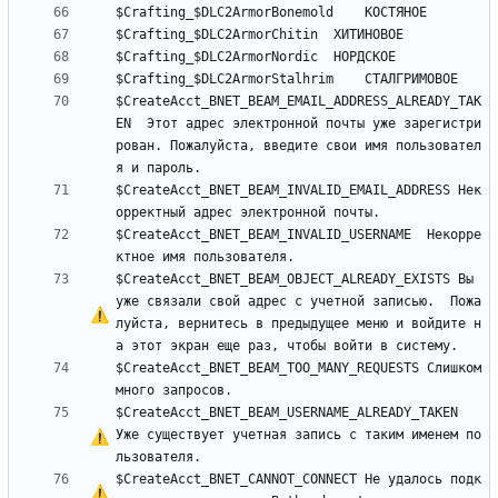
$CreateAcct_BNET_BEAM_EMAIL_ADDRESS_ALREADY_TAK
EN	Этот адрес электронной почты уже зарегистри
рован. Пожалуйста, введите свои имя пользовател
$CreateAcct_BNET_BEAM_INVALID_EMAIL_ADDRESS	Нек
$CreateAcct_BNET_BEAM_INVALID_USERNAME	Некорре
$CreateAcct_BNET_BEAM_OBJECT_ALREADY_EXISTS	Вы 
уже связали свой адрес 
с
 учетной записью.  Пожа
луйста, вернитесь в предыдущее меню и войдите н
$CreateAcct_BNET_BEAM_TOO_MANY_REQUESTS	Слишком 
$CreateAcct_BNET_BEAM_USERNAME_ALREADY_TAKEN	
Уже существует учетная запись 
с
 таким именем по
$CreateAcct_BNET_CANNOT_CONNECT	
Н
е
 удалось подк