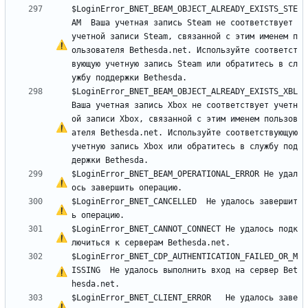
$LoginError_BNET_BEAM_OBJECT_ALREADY_EXISTS_STE
AM	Ваша учетная запись Steam не соответствует 
учетной записи Steam, связанной 
с
 этим именем п
ользователя Bethesda.net. Используйте соответст
вующую учетную запись Steam или обратитесь в сл
$LoginError_BNET_BEAM_OBJECT_ALREADY_EXISTS_XBL	
Ваша учетная запись Xbox не соответствует учетн
ой записи Xbox, связанной 
с
 этим именем пользов
ателя Bethesda.net. Используйте соответствующую 
учетную запись Xbox или обратитесь в службу под
$LoginError_BNET_BEAM_OPERATIONAL_ERROR	
Н
е
 удал
$LoginError_BNET_CANCELLED	
Н
е
 удалось завершит
$LoginError_BNET_CANNOT_CONNECT	
Н
е
 удалось подк
$LoginError_BNET_CDP_AUTHENTICATION_FAILED_OR_M
ISSING	
Н
е
 удалось выполнить вход на сервер Bet
$LoginError_BNET_CLIENT_ERROR	
Н
е
 удалось заве