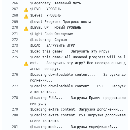
$LEVEL	
У
Р
О
В
Е
Н
Ь
$Level	
У
Р
О
В
Е
Н
Ь
$LEVEL UP	НОВЫЙ 
У
Р
О
В
Е
Н
Ь
$Load this game? All unsaved progress will be l
ost.	Загрузить эту игру? 
В
с
е
 несохраненные д
$Loading downloadable content...	Загрузка до
$Loading downloadable content..._PS3	Загрузк
$Loading EULA...	Загрузка Правил предоставле
$Loading extra content._PS3	Загрузка дополнител