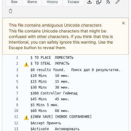
Raw
Blame
History
Escape
This file contains ambiguous Unicode characters
This file contains Unicode characters that might be
confused with other characters. If you think that this is
intentional, you can safely ignore this warning. Use the
Escape button to reveal them.
$ TO STEAL	
У
К
Р
А
С
Т
Ь
$[NEW SAVE]	[
Н
О
В
О
Е