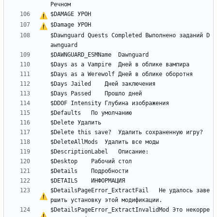
$DAMAGE	
У
Р
О
Н
$Damage	
У
Р
О
Н
$Dawnguard Quests Completed	Выполнено заданий D
$DetailsPageError_ExtractFail	
Н
е
 удалось заве
$DetailsPageError_ExtractInvalidMod	Это некорре