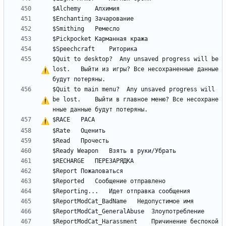
$Quit to desktop?  Any unsaved progress will be 
lost.	Выйти из игры? 
В
с
е
 несохраненные данные 
$Quit to main menu?  Any unsaved progress will 
be lost.	Выйти в главное меню? 
В
с
е
 несохране
$RACE	
Р
А
С
А
$ReportModCat_Harassment	Причинение беспокой