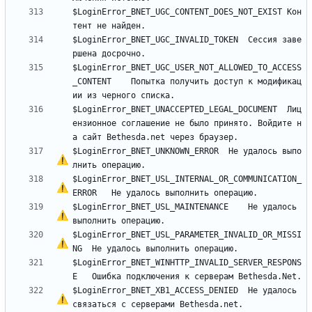
$LoginError_BNET_UGC_CONTENT_DOES_NOT_EXIST	Кон
$LoginError_BNET_UGC_INVALID_TOKEN	Сессия заве
$LoginError_BNET_UGC_USER_NOT_ALLOWED_TO_ACCESS
_CONTENT	Попытка получить доступ к модификац
$LoginError_BNET_UNACCEPTED_LEGAL_DOCUMENT	Лиц
ензионное соглашение не было принято. Войдите н
$LoginError_BNET_UNKNOWN_ERROR	
Н
е
 удалось выпо
$LoginError_BNET_USL_INTERNAL_OR_COMMUNICATION_
ERROR	
Н
е
$LoginError_BNET_USL_MAINTENANCE	
Н
е
 удалось 
$LoginError_BNET_USL_PARAMETER_INVALID_OR_MISSI
NG	
Н
е
$LoginError_BNET_WINHTTP_INVALID_SERVER_RESPONS
$LoginError_BNET_XB1_ACCESS_DENIED	
Н
е
 удалось 
связаться 
с