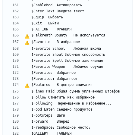
$Falkreath Bounty	
Н
е
$Favorite	
В
$Featured	
В