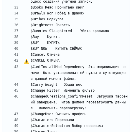
$CANCEL	
О
Т
М
Е
Н
А
$CantInstallMod_Dependency	Эта модификация не 
может быть установлена: ей нужны отсутствующие 
$ChangedCreations_ConfirmReset	Загрузка творен
ий завершена.  Игра должна перезагрузить данны