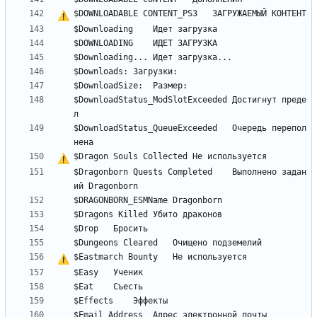
$DOWNLOADABLE CONTENT_PS3	ЗАГРУЖАЕМЫЙ 
К
О
Н
Т
Е
Н
Т
$DownloadStatus_ModSlotExceeded	Достигнут преде
$DownloadStatus_QueueExceeded	Очередь перепол
$Dragon Souls Collected	
Н
е
$Dragonborn Quests Completed	Выполнено задан
$Eastmarch Bounty	
Н
е