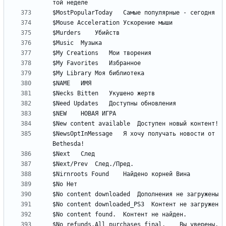
$NewsOptInMessage	Я хочу получать новости от 
$No refunds.All purchases final.	Вы уверены, 