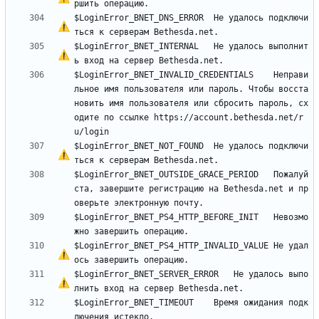
$LoginError_BNET_DNS_ERROR	
Н
е
 удалось подключи
$LoginError_BNET_INTERNAL	
Н
е
 удалось выполнит
$LoginError_BNET_INVALID_CREDENTIALS	Неправи
льное имя пользователя или пароль. Чтобы восста
новить имя пользователя или сбросить пароль, сх
одите по ссылке https://account.bethesda.net/r
$LoginError_BNET_NOT_FOUND	
Н
е
 удалось подключи
$LoginError_BNET_OUTSIDE_GRACE_PERIOD	Пожалуй
ста, завершите регистрацию на Bethesda.net и пр
$LoginError_BNET_PS4_HTTP_BEFORE_INIT	Невозмо
$LoginError_BNET_PS4_HTTP_INVALID_VALUE	
Н
е
 удал
$LoginError_BNET_SERVER_ERROR	
Н
е
 удалось выпо
$LoginError_BNET_TIMEOUT	Время ожидания подк