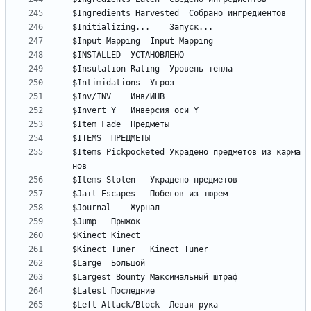
$Items Pickpocketed	Украдено предметов из карма