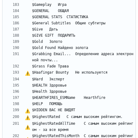
$Grabbing Email...	Определение адреса электрон
$Haafingar Bounty	
Н
е
$HIDDEN	
В
А
С
Н
Е
$HighestRated	
С
$HighestRatedAllTime	
С
 самым высоким рейтинг
$HighestRatedThisMonth	
С
 самым высоким рейтинг