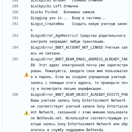
$Login_CreateNew	Создать новую учетную запис
$LoginError_AgeRestrict	Средства родительского 
$LoginError_BNET_ACCOUNT_NOT_LINKED	Учетная зап
$LoginError_BNET_BEAM_EMAIL_ADDRESS_ALREADY_TAK
EN	Этот адрес электронной почты уже зарегистри
рован. Пожалуйста, введите свои имя пользовател
я и пароль. Если вы создали упрощенную учетную 
запись 
с
 помощью этого адреса, то проверьте поч
$LoginError_BNET_BEAM_OBJECT_ALREADY_EXISTS_PSN	
Ваша учетная запись Sony Entertainment Network 
не соответствует учетной записи Sony Entertainm
ent Network, связанной 
с
 этим именем пользовате
ля Bethesda.net. Используйте соответствующую уч
етную запись Sony Entertainment Network или обр