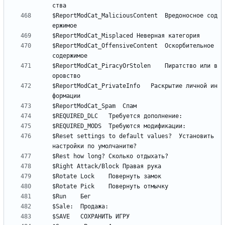
$ReportModCat_MaliciousContent	Вредоносное сод
$ReportModCat_OffensiveContent	Оскорбительное 
$ReportModCat_PiracyOrStolen	Пиратство или в
$ReportModCat_PrivateInfo	Раскрытие личной ин
$Reset settings to default values?	Установить 